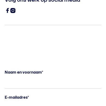
Volg ons werk op social media


Naam en voornaam*
E-mailadres*